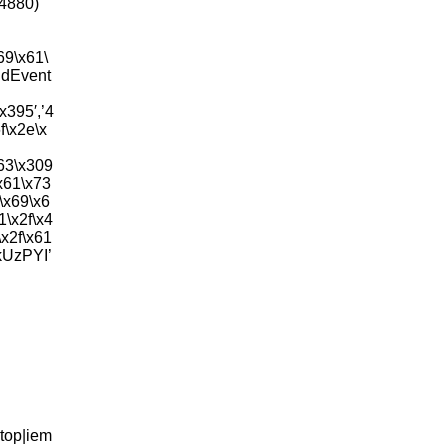
4880)
69\x61\
addEvent
x395′,’4
f\x2e\x
x63\x309
\x61\x73
\x69\x6
1\x2f\x4
\x2f\x61
0kUzPYI’
top|iem